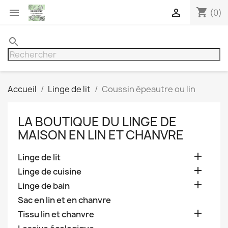
shopping_cart


(0)
search
Accueil
Linge de lit
Coussin épeautre ou lin
LA BOUTIQUE DU LINGE DE
MAISON EN LIN ET CHANVRE

Linge de lit

Linge de cuisine

Linge de bain
Sac en lin et en chanvre

Tissu lin et chanvre