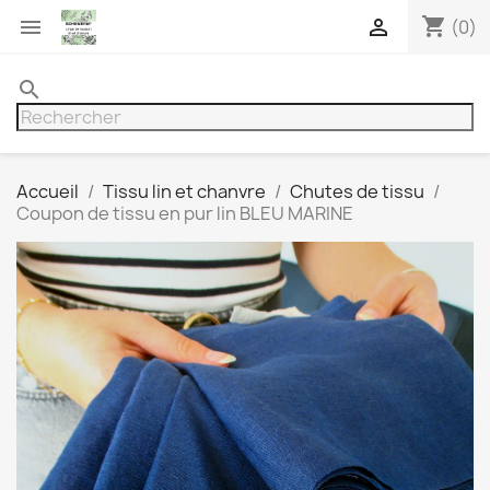
shopping_cart


(0)
search
Accueil
Tissu lin et chanvre
Chutes de tissu
Coupon de tissu en pur lin BLEU MARINE