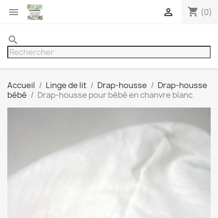
shopping_cart


(0)
search
Accueil
Linge de lit
Drap-housse
Drap-housse
bébé
Drap-housse pour bébé en chanvre blanc