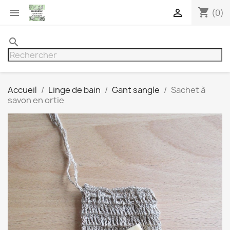
shopping_cart


(0)
search
Accueil
Linge de bain
Gant sangle
Sachet à
savon en ortie