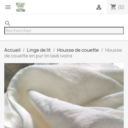
shopping_cart


(0)
search
Accueil
Linge de lit
Housse de couette
Housse
de couette en pur lin lavé ivoire