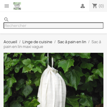
shopping_cart


(0)
search
Accueil
Linge de cuisine
Sac à pain en lin
Sac à
pain en lin maxi vague