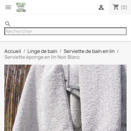
shopping_cart


(0)
search
Accueil
Linge de bain
Serviette de bain en lin
Serviette éponge en lin Noir Blanc