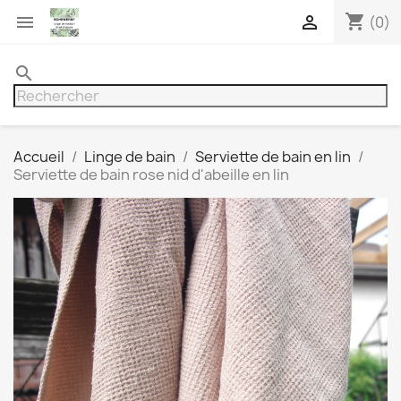
shopping_cart


(0)
search
Accueil
Linge de bain
Serviette de bain en lin
Serviette de bain rose nid d'abeille en lin