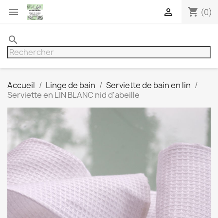
shopping_cart


(0)
search
Accueil
Linge de bain
Serviette de bain en lin
Serviette en LIN BLANC nid d'abeille