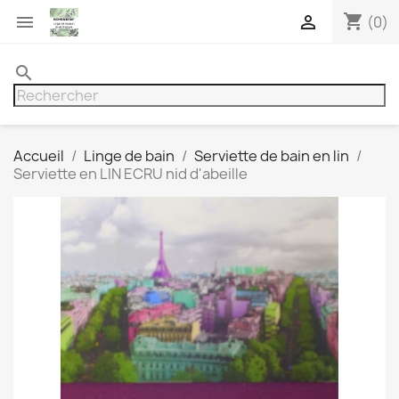
shopping_cart


(0)
search
Accueil
Linge de bain
Serviette de bain en lin
Serviette en LIN ECRU nid d'abeille