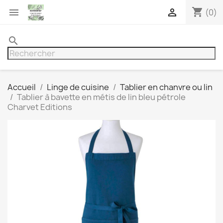
shopping_cart


(0)
search
Accueil
Linge de cuisine
Tablier en chanvre ou lin
Tablier à bavette en métis de lin bleu pétrole
Charvet Editions