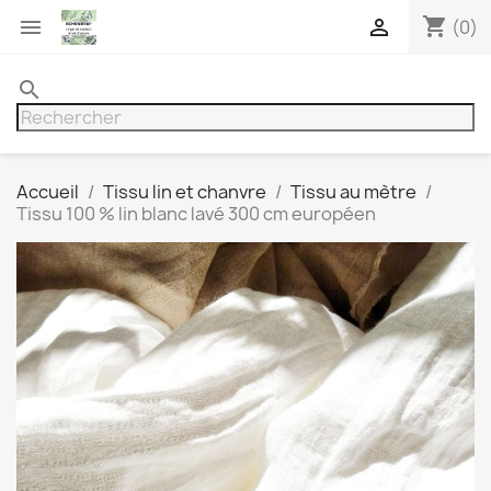
shopping_cart


(0)
search
Accueil
Tissu lin et chanvre
Tissu au mètre
Tissu 100 % lin blanc lavé 300 cm européen