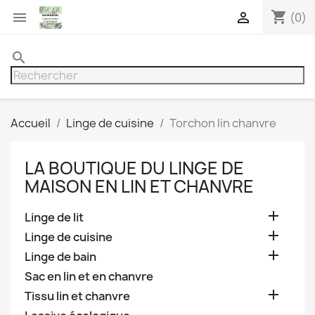
shopping_cart


(0)
search
Accueil
Linge de cuisine
Torchon lin chanvre
LA BOUTIQUE DU LINGE DE
MAISON EN LIN ET CHANVRE

Linge de lit

Linge de cuisine

Linge de bain
Sac en lin et en chanvre

Tissu lin et chanvre