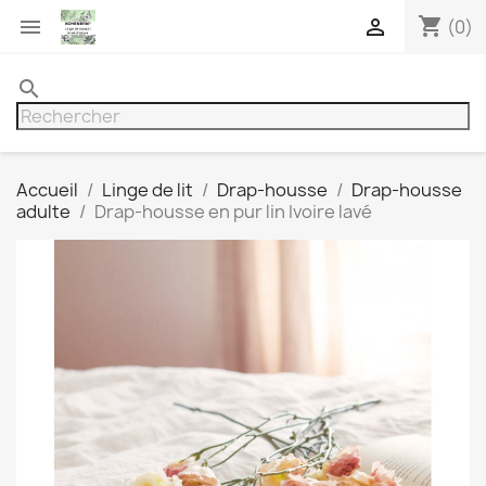
shopping_cart


(0)
search
Accueil
Linge de lit
Drap-housse
Drap-housse
adulte
Drap-housse en pur lin Ivoire lavé