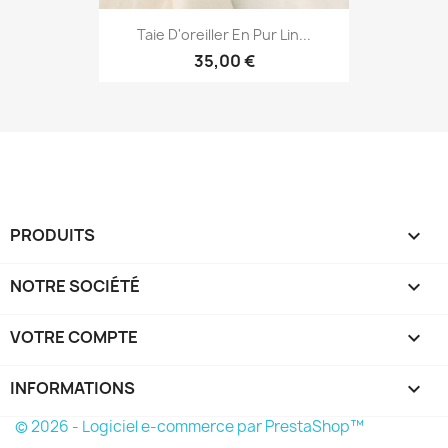
Taie D'oreiller En Pur Lin...
35,00 €
PRODUITS

NOTRE SOCIÉTÉ

VOTRE COMPTE

INFORMATIONS
keyboard_arrow_down
© 2026 - Logiciel e-commerce par PrestaShop™