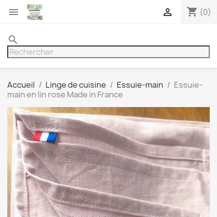
shopping_cart


(0)
search
Accueil
Linge de cuisine
Essuie-main
Essuie-
main en lin rose Made in France